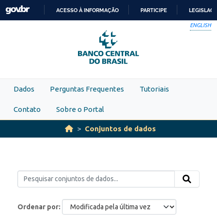
Skip to main content
ACESSO À INFORMAÇÃO
PARTICIPE
LEGISLAÇ
IR
ENGLISH
PARA
O
CONTEÚDO
Dados
Perguntas Frequentes
Tutoriais
Contato
Sobre o Portal
Conjuntos de dados
Ordenar por