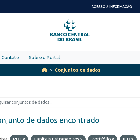
ACESSO À INFORMAÇÃO
IR
PARA
O
CONTEÚDO
Contato
Sobre o Portal
Conjuntos de dados
onjunto de dados encontrado
etas:
ROF
Capitais Estrangeiros
Portfólio
IED