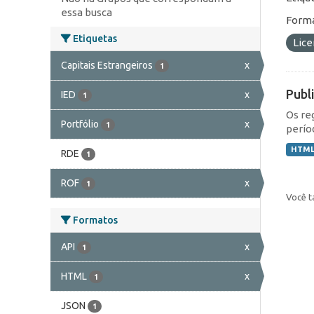
essa busca
Forma
Etiquetas
Lic
Capitais Estrangeiros
x
1
Publ
IED
x
1
Os re
Portfólio
x
1
perío
HTM
RDE
1
ROF
x
1
Você t
Formatos
API
x
1
HTML
x
1
JSON
1