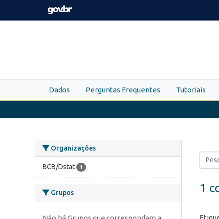
Skip to main content
Dados
Perguntas Frequentes
Tutoriais
Organizações
BCB/Dstat
1
1 c
Grupos
Etiqu
Não há Grupos que correspondam a