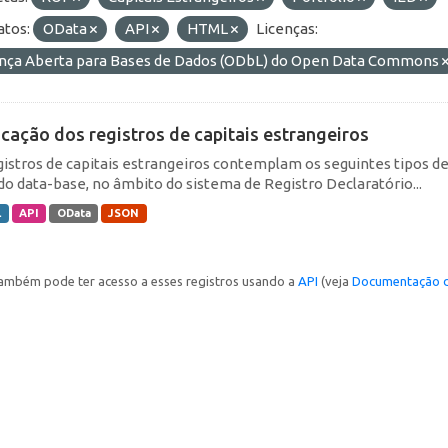
tos:
OData
API
HTML
Licenças:
ença Aberta para Bases de Dados (ODbL) do Open Data Commons
icação dos registros de capitais estrangeiros
gistros de capitais estrangeiros contemplam os seguintes tipos d
do data-base, no âmbito do sistema de Registro Declaratório...
L
API
OData
JSON
ambém pode ter acesso a esses registros usando a
API
(veja
Documentação d