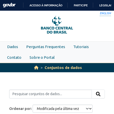
Skip to main content
ACESSO À INFORMAÇÃO
PARTICIPE
LEGISLAÇ
IR
ENGLISH
PARA
O
CONTEÚDO
Dados
Perguntas Frequentes
Tutoriais
Contato
Sobre o Portal
Conjuntos de dados
Ordenar por