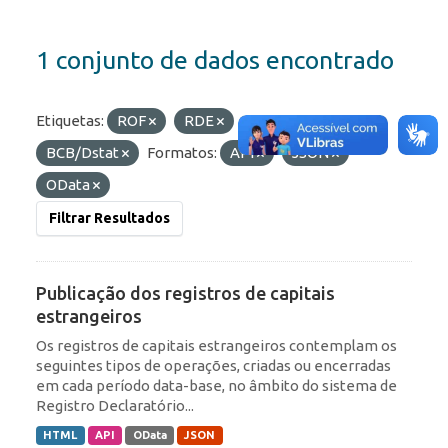
1 conjunto de dados encontrado
Etiquetas:
ROF
RDE
Organizações:
BCB/Dstat
Formatos:
API
JSON
OData
Filtrar Resultados
Publicação dos registros de capitais
estrangeiros
Os registros de capitais estrangeiros contemplam os
seguintes tipos de operações, criadas ou encerradas
em cada período data-base, no âmbito do sistema de
Registro Declaratório...
HTML
API
OData
JSON