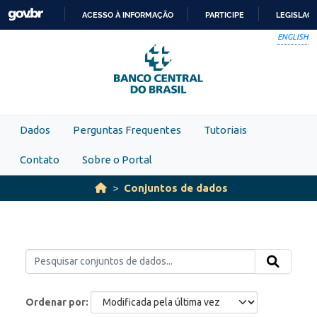
Skip to main content
ACESSO À INFORMAÇÃO
PARTICIPE
LEGISLAÇ
IR
ENGLISH
PARA
O
CONTEÚDO
Dados
Perguntas Frequentes
Tutoriais
Contato
Sobre o Portal
Conjuntos de dados
Ordenar por