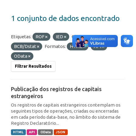
1 conjunto de dados encontrado
Etiquetas:
ROF
IED
Organizações:
BCB/Dstat
Formatos:
HTML
API
OData
Filtrar Resultados
Publicação dos registros de capitais
estrangeiros
Os registros de capitais estrangeiros contemplam os
seguintes tipos de operações, criadas ou encerradas
em cada período data-base, no âmbito do sistema de
Registro Declaratório...
HTML
API
OData
JSON