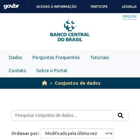
Skip to main content
ACESSO À INFORMAÇÃO
PARTICIPE
LEGISLAÇ
IR
ENGLISH
PARA
O
CONTEÚDO
Dados
Perguntas Frequentes
Tutoriais
Contato
Sobre o Portal
Conjuntos de dados
Ordenar por