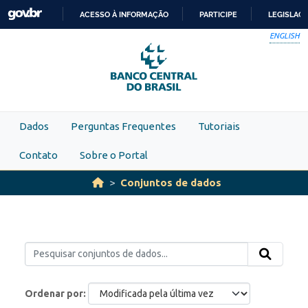
Skip to main content
ACESSO À INFORMAÇÃO
PARTICIPE
LEGISLAÇ
IR
ENGLISH
PARA
O
CONTEÚDO
Dados
Perguntas Frequentes
Tutoriais
Contato
Sobre o Portal
Conjuntos de dados
Ordenar por