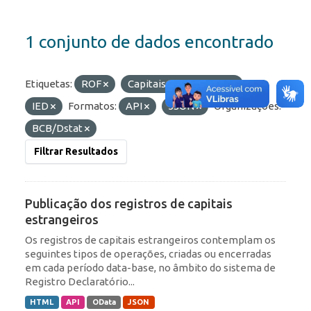
1 conjunto de dados encontrado
Etiquetas:
ROF
Capitais Estrangeiros
IED
Formatos:
API
JSON
Organizações:
BCB/Dstat
Filtrar Resultados
Publicação dos registros de capitais
estrangeiros
Os registros de capitais estrangeiros contemplam os
seguintes tipos de operações, criadas ou encerradas
em cada período data-base, no âmbito do sistema de
Registro Declaratório...
HTML
API
OData
JSON