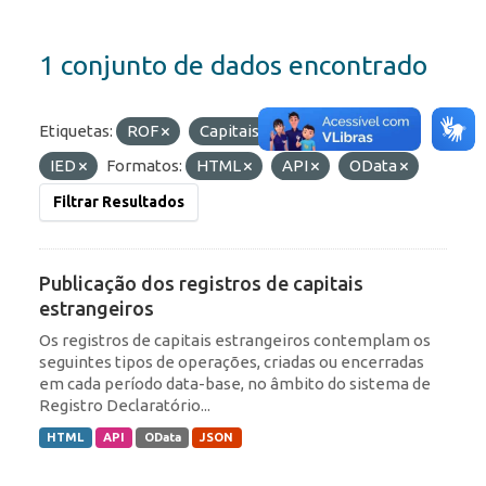
1 conjunto de dados encontrado
Etiquetas:
ROF
Capitais Estrangeiros
IED
Formatos:
HTML
API
OData
Filtrar Resultados
Publicação dos registros de capitais
estrangeiros
Os registros de capitais estrangeiros contemplam os
seguintes tipos de operações, criadas ou encerradas
em cada período data-base, no âmbito do sistema de
Registro Declaratório...
HTML
API
OData
JSON