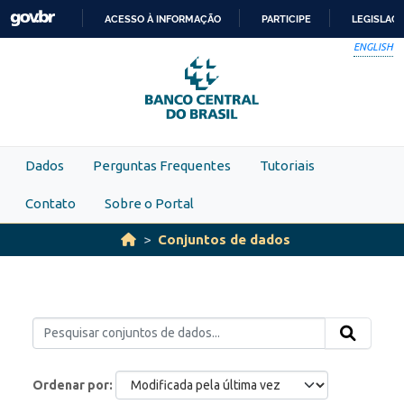
Skip to main content
ACESSO À INFORMAÇÃO
PARTICIPE
LEGISLAÇ
IR
ENGLISH
PARA
O
CONTEÚDO
Dados
Perguntas Frequentes
Tutoriais
Contato
Sobre o Portal
Conjuntos de dados
Ordenar por