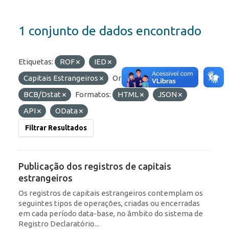
1 conjunto de dados encontrado
Etiquetas:
ROF
IED
Capitais Estrangeiros
Organizações:
BCB/Dstat
Formatos:
HTML
JSON
API
OData
Filtrar Resultados
Publicação dos registros de capitais
estrangeiros
Os registros de capitais estrangeiros contemplam os
seguintes tipos de operações, criadas ou encerradas
em cada período data-base, no âmbito do sistema de
Registro Declaratório...