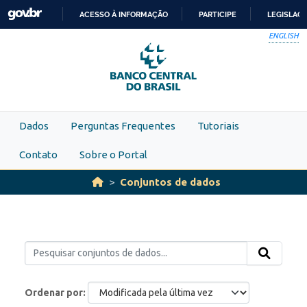
Skip to main content
ACESSO À INFORMAÇÃO
PARTICIPE
LEGISLAÇ
IR
ENGLISH
PARA
O
CONTEÚDO
Dados
Perguntas Frequentes
Tutoriais
Contato
Sobre o Portal
Conjuntos de dados
Ordenar por