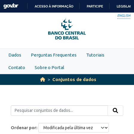
Skip to main content
ACESSO À INFORMAÇÃO
PARTICIPE
LEGISLAÇ
IR
ENGLISH
PARA
O
CONTEÚDO
Dados
Perguntas Frequentes
Tutoriais
Contato
Sobre o Portal
Conjuntos de dados
Ordenar por