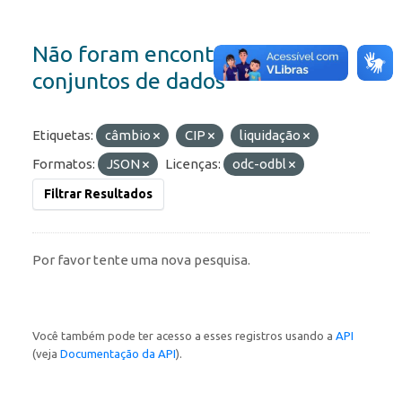
Não foram encontrados
conjuntos de dados
Etiquetas:
câmbio
CIP
liquidação
Formatos:
JSON
Licenças:
odc-odbl
Filtrar Resultados
Por favor tente uma nova pesquisa.
Você também pode ter acesso a esses registros usando a
API
(veja
Documentação da API
).