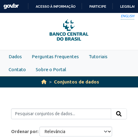
Skip to main content
ACESSO À INFORMAÇÃO
PARTICIPE
LEGISLAÇ
IR
ENGLISH
PARA
O
CONTEÚDO
Dados
Perguntas Frequentes
Tutoriais
Contato
Sobre o Portal
Conjuntos de dados
Ordenar por