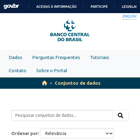
Skip to main content
ACESSO À INFORMAÇÃO
PARTICIPE
LEGISLAÇ
IR
ENGLISH
PARA
O
CONTEÚDO
Dados
Perguntas Frequentes
Tutoriais
Contato
Sobre o Portal
Conjuntos de dados
Ordenar por