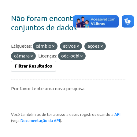
Não foram encontrados
conjuntos de dados
Etiquetas:
câmbio
ativos
ações
câmara
Licenças:
odc-odbl
Filtrar Resultados
Por favor tente uma nova pesquisa.
Você também pode ter acesso a esses registros usando a
API
(veja
Documentação da API
).