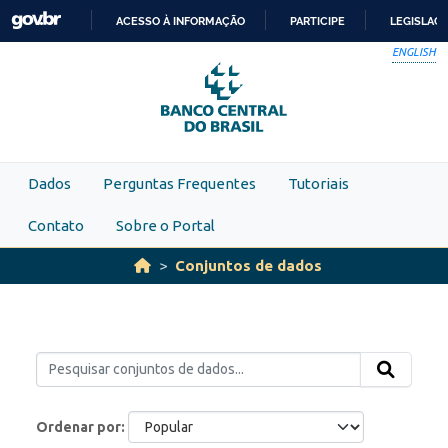
Skip to main content
ACESSO À INFORMAÇÃO
PARTICIPE
LEGISLAÇ
IR
ENGLISH
PARA
O
CONTEÚDO
Dados
Perguntas Frequentes
Tutoriais
Contato
Sobre o Portal
Conjuntos de dados
Ordenar por