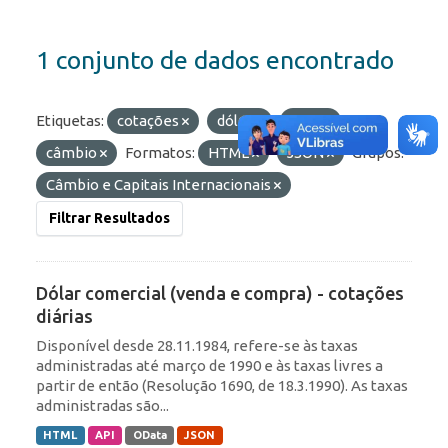
1 conjunto de dados encontrado
Etiquetas:
cotações
dólar
ptax
câmbio
Formatos:
HTML
JSON
Grupos:
Câmbio e Capitais Internacionais
Filtrar Resultados
Dólar comercial (venda e compra) - cotações
diárias
Disponível desde 28.11.1984, refere-se às taxas
administradas até março de 1990 e às taxas livres a
partir de então (Resolução 1690, de 18.3.1990). As taxas
administradas são...
HTML
API
OData
JSON