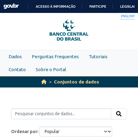
Skip to main content
ACESSO À INFORMAÇÃO
PARTICIPE
LEGISLAÇ
IR
ENGLISH
PARA
O
CONTEÚDO
Dados
Perguntas Frequentes
Tutoriais
Contato
Sobre o Portal
Conjuntos de dados
Ordenar por