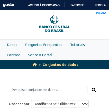
Skip to main content
ACESSO À INFORMAÇÃO
PARTICIPE
LEGISLAÇ
IR
ENGLISH
PARA
O
CONTEÚDO
Dados
Perguntas Frequentes
Tutoriais
Contato
Sobre o Portal
Conjuntos de dados
Ordenar por