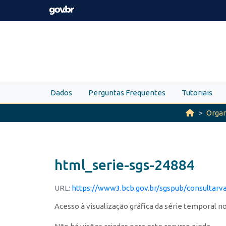
Skip to main content
Dados
Perguntas Frequentes
Tutoriais
Orga
html_serie-sgs-24884
URL:
https://www3.bcb.gov.br/sgspub/consultarv
Acesso à visualização gráfica da série temporal 