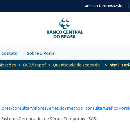
ACESSO À INFORMAÇÃO
IR
PARA
O
CONTEÚDO
Contato
Sobre o Portal
nizações
BCB/Depef
Quantidade de sedes de...
html_ser
alores/consultarValoresSeries.do?method=consultarGraficoPorI
no Sistema Gerenciador de Séries Temporais - SGS.