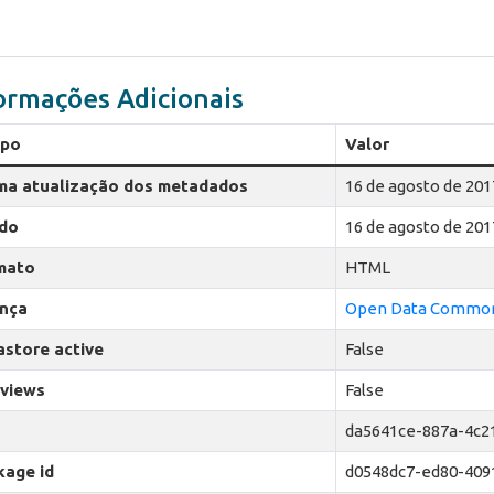
ormações Adicionais
po
Valor
ima atualização dos metadados
16 de agosto de 201
ado
16 de agosto de 201
mato
HTML
ença
Open Data Commons
astore active
False
 views
False
da5641ce-887a-4c2
kage id
d0548dc7-ed80-409