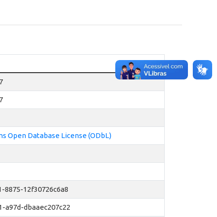
7
7
 Open Database License (ODbL)
1-8875-12f30726c6a8
1-a97d-dbaaec207c22