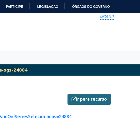
PARTICIPE
LEGISLAÇÃO
ÓRGÃOS DO GOVERNO
ENGLISH
ie-sgs-24884
Ir para recurso
d&hdOidSeriesSelecionadas=24884