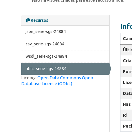
Não há visões criadas para este recurso ainda.
Recursos
Inf
json_serie-sgs-24884
Cam
csv_serie-sgs-24884
Últ
wsdl_serie-sgs-24884
Cri
html_serie-sgs-24884
For
Licença
Open Data Commons Open
Lic
Database License (ODbL)
Dat
Has
Id
Pac