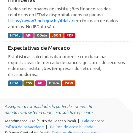
financeiras
Dados selecionados de instituições financeiras dos
relatórios do IFData disponibilizados na página
https://www3.bcb.gov.br/ifdata/
em formato de dados
abertos. No IFData são...
HTML
API
OData
JSON
PDF
Expectativas de Mercado
Estatísticas calculadas diariamente com base nas
expectativas de mercado de bancos, gestores de recursos
e demais instituições (empresas do setor real,
distribuidoras,...
HTML
CSV
API
OData
JSON
Assegurar a estabilidade do poder de compra da
moeda e um sistema financeiro sólido e eficiente
Atendimento: 145 (custo de ligação local)
Fale conosco
Política de privacidade
Política de acessibilidade
© Banco Central do Brasil -
Todos os direitos reservados