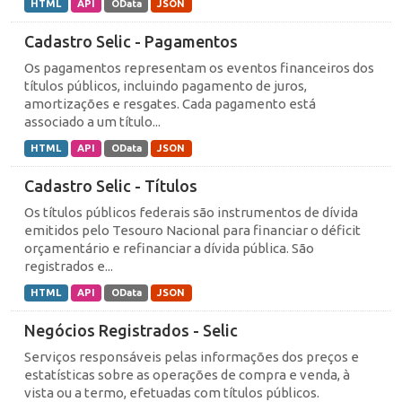
HTML
API
OData
JSON
Cadastro Selic - Pagamentos
Os pagamentos representam os eventos financeiros dos
títulos públicos, incluindo pagamento de juros,
amortizações e resgates. Cada pagamento está
associado a um título...
HTML
API
OData
JSON
Cadastro Selic - Títulos
Os títulos públicos federais são instrumentos de dívida
emitidos pelo Tesouro Nacional para financiar o déficit
orçamentário e refinanciar a dívida pública. São
registrados e...
HTML
API
OData
JSON
Negócios Registrados - Selic
Serviços responsáveis pelas informações dos preços e
estatísticas sobre as operações de compra e venda, à
vista ou a termo, efetuadas com títulos públicos.