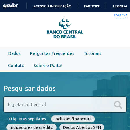
Skip to main content
ACESSO À INFORMAÇÃO
PARTICIPE
LEGISLAÇ
IR
ENGLISH
PARA
O
CONTEÚDO
Dados
Perguntas Frequentes
Tutoriais
Contato
Sobre o Portal
Pesquisar dados
inclusão financeira
Etiquetas populares
indicadores de crédito
Dados Abertos SFN