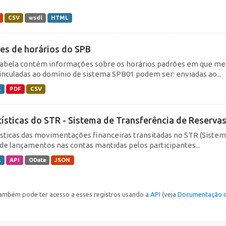
CSV
wsdl
HTML
es de horários do SPB
tabela contém informações sobre os horários padrões em que me
inculadas ao domínio de sistema SPB01 podem ser: enviadas ao...
L
PDF
CSV
tísticas do STR - Sistema de Transferência de Reserva
ísticas das movimentações financeiras transitadas no STR (Siste
de lançamentos nas contas mantidas pelos participantes...
L
API
OData
JSON
ambém pode ter acesso a esses registros usando a
API
(veja
Documentação d