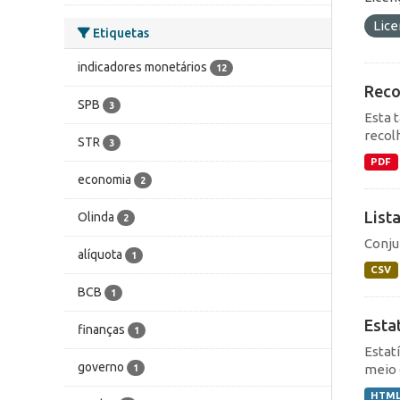
Lic
Etiquetas
indicadores monetários
12
Reco
SPB
3
Esta 
recol
STR
3
PDF
economia
2
List
Olinda
2
Conju
alíquota
1
CSV
BCB
1
Esta
finanças
1
Estat
governo
meio 
1
HTM