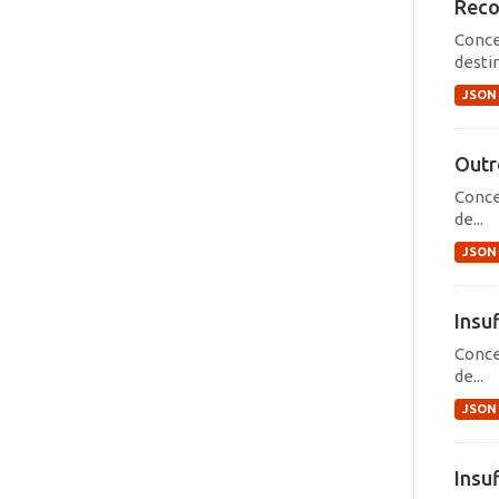
Reco
Conce
destin
JSON
Outr
Conce
de...
JSON
Insu
Conce
de...
JSON
Insuf