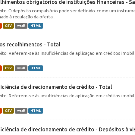
lhimentos obrigatórios de instituições financeiras - Sa
ito: O depósito compulsório pode ser definido como um instrume
ado à regulação da oferta...
CSV
wsdl
HTML
os recolhimentos - Total
ito: Referem-se às insuficiências de aplicação em créditos imobili
CSV
wsdl
HTML
ficiência de direcionamento de crédito - Total
ito: Referem-se às insuficiências de aplicação em créditos imobili
CSV
wsdl
HTML
iciência de direcionamento de crédito - Depósitos à vist