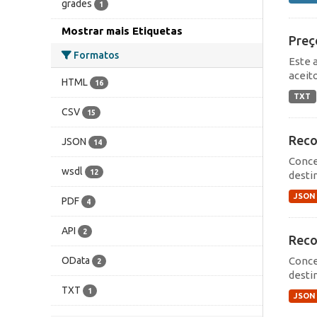
grades
1
Mostrar mais Etiquetas
Preç
Formatos
Este 
aceit
HTML
16
TXT
CSV
15
Reco
JSON
14
Conce
wsdl
12
destin
JSON
PDF
4
API
2
Reco
Conce
OData
2
destin
TXT
1
JSON