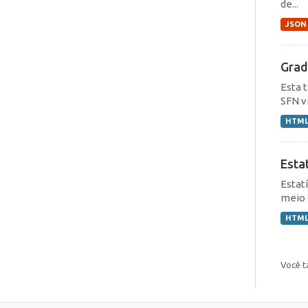
de...
JSON
Grad
Esta 
SFN v
HTM
Esta
Estat
meio 
HTM
Você t