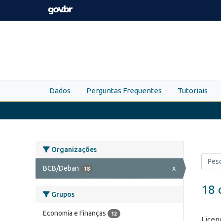
Skip to main content
Dados
Perguntas Frequentes
Tutoriais
Organizações
BCB/Deban
x
18
18 
Grupos
Economia e Finanças
12
Licen