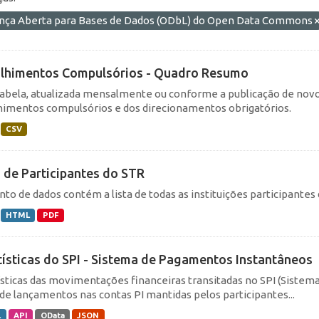
ença Aberta para Bases de Dados (ODbL) do Open Data Commons
lhimentos Compulsórios - Quadro Resumo
tabela, atualizada mensalmente ou conforme a publicação de novo
himentos compulsórios e dos direcionamentos obrigatórios.
CSV
a de Participantes do STR
nto de dados contém a lista de todas as instituições participante
HTML
PDF
tísticas do SPI - Sistema de Pagamentos Instantâneos
ísticas das movimentações financeiras transitadas no SPI (Siste
de lançamentos nas contas PI mantidas pelos participantes...
L
API
OData
JSON