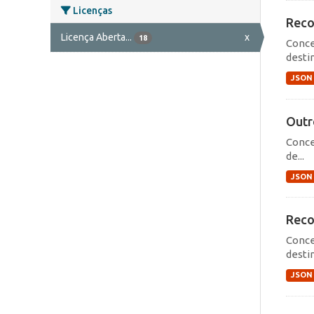
Licenças
Reco
Licença Aberta...
x
18
Conce
destin
JSON
Outr
Conce
de...
JSON
Reco
Conce
destin
JSON