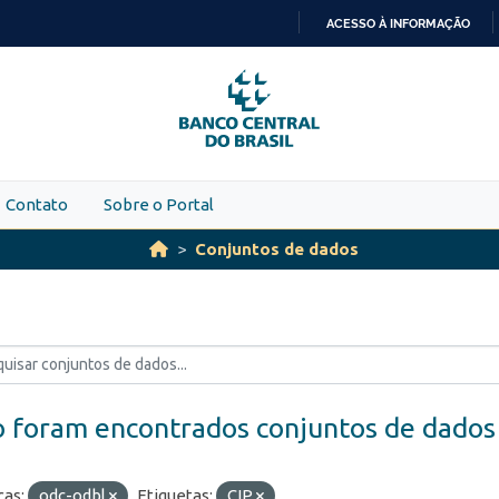
ACESSO À INFORMAÇÃO
IR
PARA
O
CONTEÚDO
Contato
Sobre o Portal
Conjuntos de dados
 foram encontrados conjuntos de dados
ças:
odc-odbl
Etiquetas:
CIP