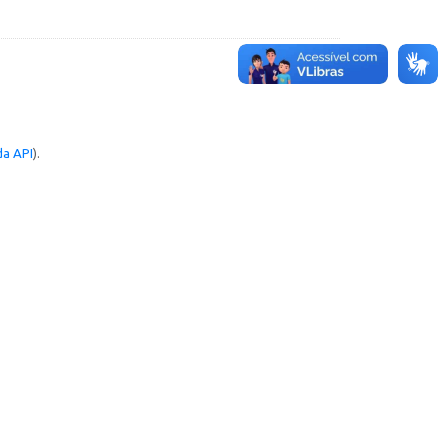
a API
).