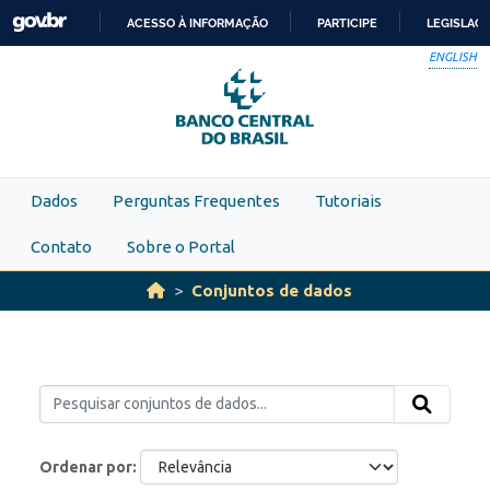
Skip to main content
ACESSO À INFORMAÇÃO
PARTICIPE
LEGISLAÇ
IR
ENGLISH
PARA
O
CONTEÚDO
Dados
Perguntas Frequentes
Tutoriais
Contato
Sobre o Portal
Conjuntos de dados
Ordenar por