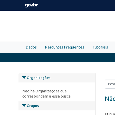
Skip to main content
Dados
Perguntas Frequentes
Tutoriais
Organizações
Não há Organizações que
correspondam a essa busca
Não
Grupos
Etiqu