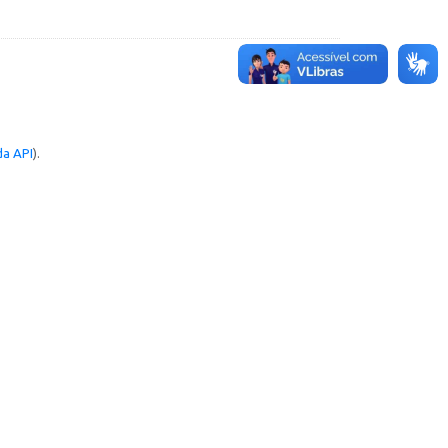
a API
).