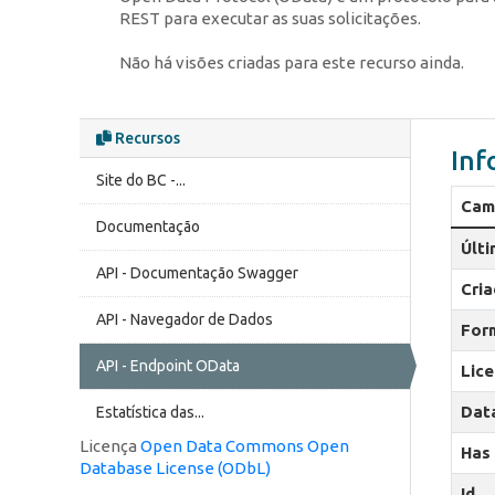
REST para executar as suas solicitações.
Não há visões criadas para este recurso ainda.
Recursos
Inf
Site do BC -...
Cam
Documentação
Últ
API - Documentação Swagger
Cri
API - Navegador de Dados
For
API - Endpoint OData
Lic
Dat
Estatística das...
Licença
Open Data Commons Open
Has
Database License (ODbL)
Id