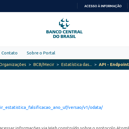
ACESSO À INFORMAÇÃO
IR
PARA
O
CONTEÚDO
Contato
Sobre o Portal
Organizações
BCB/Mecir
Estatística das...
API - Endpoin
cir_estatistica_falsificacao_ano_uf/versao/v1/odata/
 acessar informações via Web construído sobre o protocolo Atom