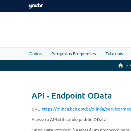
Skip to main content
Dados
Perguntas Frequentes
Tutoriais
API - Endpoint OData
URL:
https://olinda.bcb.gov.br/olinda/servico/me
Acesso à API utilizando padrão OData.
Open Data Protocol (OData) é um protocolo para