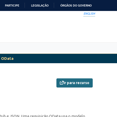
PARTICIPE
LEGISLAÇÃO
ÓRGÃOS DO GOVERNO
ENGLISH
t OData
Ir para recurso
Pub e JSON. Uma requisição OData usa o modelo