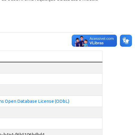
 Open Database License (ODbL)
b-b4a4-f6b5106bdbd4