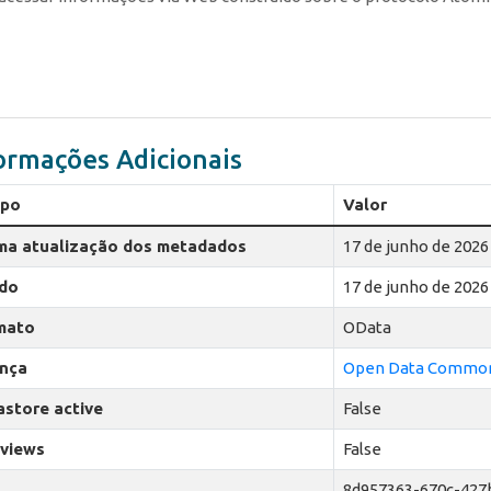
ormações Adicionais
po
Valor
ima atualização dos metadados
17 de junho de 2026
ado
17 de junho de 2026
mato
OData
ença
Open Data Commons
astore active
False
 views
False
8d957363-670c-427