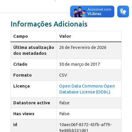
Informações Adicionais
Campo
Valor
Última atualização
26 de fevereiro de 2026
dos metadados
Criado
30 de março de 2017
Formato
CSV
Licença
Open Data Commons Open
Database License (ODbL)
Datastore active
False
Has views
False
Id
10aec06f-8372-43fb-af79-
9e88bb531d61