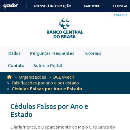
Skip to main content
ACESSO À INFORMAÇÃO
PARTICIPE
LEGISLAÇ
IR
ENGLISH
PARA
O
CONTEÚDO
Dados
Perguntas Frequentes
Tutoriais
Contato
Sobre o Portal
Organizações
BCB/Mecir
Falsificações por ano e por estado
Cédulas Falsas por Ano e Estado
Cédulas Falsas por Ano e
Estado
Diariamente, o Departamento do Meio Circulante do