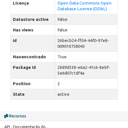
Licença
Open Data Commons Open
Database License (ODbL)
Datastore active
False
Has views
False
Id
26becb24-ff04-44f0-97e8-
009016758043
Naoencontrado
True
Package id
2b89d338-e6a2-41c6-8ebf-
5e6d07c1df4a
Position
2
State
active
Recursos
API - Documentação do...