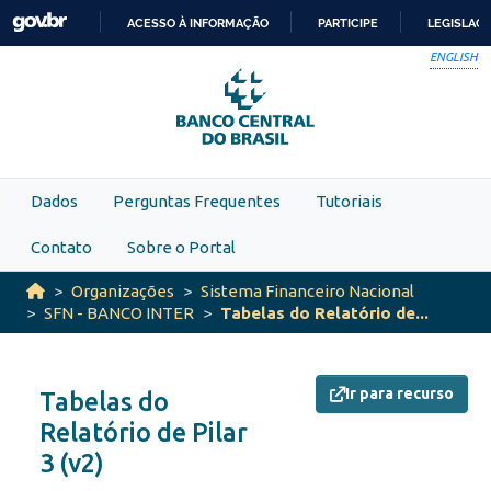
Skip to main content
ACESSO À INFORMAÇÃO
PARTICIPE
LEGISLAÇ
IR
ENGLISH
PARA
O
CONTEÚDO
Dados
Perguntas Frequentes
Tutoriais
Contato
Sobre o Portal
Organizações
Sistema Financeiro Nacional
SFN - BANCO INTER
Tabelas do Relatório de...
Ir para recurso
Tabelas do
Relatório de Pilar
3 (v2)