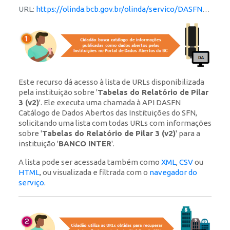
URL:
https://olinda.bcb.gov.br/olinda/servico/DASFN/versao/v1/odata/Recursos?$filter=CnpjInstituicao%20eq%20'00416968000101'%20and%20Api%20eq%20'pilar3'%20and%20startswith(Versao,'2')&$format=json
Este recurso dá acesso à lista de URLs disponibilizada
pela instituição sobre '
Tabelas do Relatório de Pilar
3 (v2)
'. Ele executa uma chamada à API DASFN
Catálogo de Dados Abertos das Instituições do SFN,
solicitando uma lista com todas URLs com informações
sobre '
Tabelas do Relatório de Pilar 3 (v2)
' para a
instituição '
BANCO INTER
'.
A lista pode ser acessada também como
XML
,
CSV
ou
HTML
, ou visualizada e filtrada com o
navegador do
serviço
.