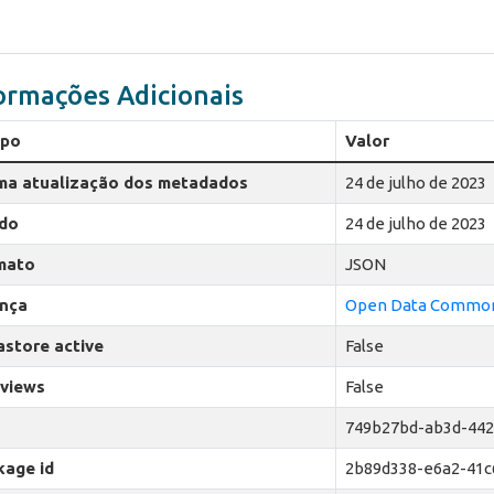
ormações Adicionais
po
Valor
ima atualização dos metadados
24 de julho de 2023
ado
24 de julho de 2023
mato
JSON
ença
Open Data Commons
astore active
False
 views
False
749b27bd-ab3d-442
kage id
2b89d338-e6a2-41c