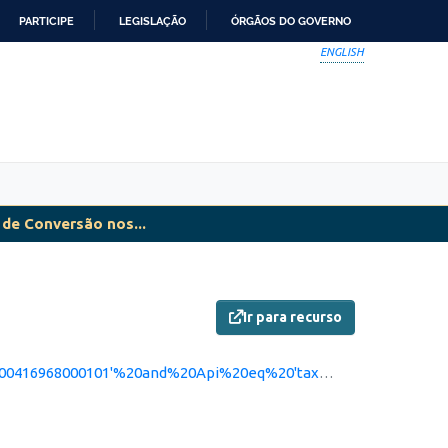
PARTICIPE
LEGISLAÇÃO
ÓRGÃOS DO GOVERNO
ENGLISH
de Conversão nos...
Ir para recurso
'taxas_cartoes'%20and%20startswith(Versao,'1')&$format=json