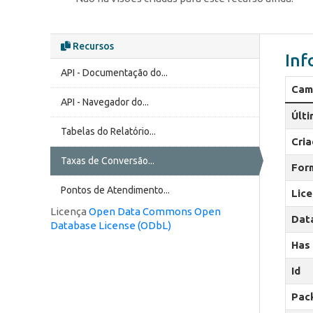
Recursos
Inf
API - Documentação do...
Cam
API - Navegador do...
Últ
Tabelas do Relatório...
Cri
Taxas de Conversão...
For
Pontos de Atendimento...
Lic
Licença
Open Data Commons Open
Dat
Database License (ODbL)
Has
Id
Pac