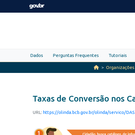
Skip to main content
Dados
Perguntas Frequentes
Tutoriais
Organizações
Taxas de Conversão nos Ca
URL:
https://olinda.bcb.gov.br/olinda/servico/DASFN/versao/v1