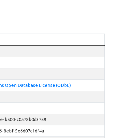
 Open Database License (ODbL)
e-b500-c0a78b0d3759
6-8ebf-5e6d07c1df4a