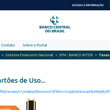
ACESSO À INFORMAÇÃO
IR
PARA
O
CONTEÚDO
Contato
Sobre o Portal
Sistema Financeiro Nacional
SFN - BANCO INTER
Taxas 
rtões de Uso...
/odata/Recursos?$filter=CnpjInstituicao%20eq%20'00416968000101'%20and%20Api%20eq%20