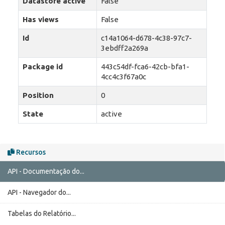
Datastore active
False
Has views
False
Id
c14a1064-d678-4c38-97c7-
3ebdff2a269a
Package id
443c54df-fca6-42cb-bfa1-
4cc4c3f67a0c
Position
0
State
active
Recursos
API - Documentação do...
API - Navegador do...
Tabelas do Relatório...