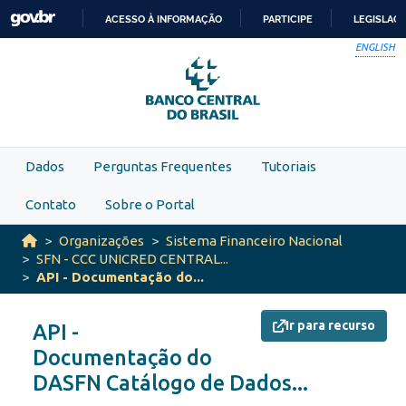
Skip to main content
ACESSO À INFORMAÇÃO
PARTICIPE
LEGISLAÇ
IR
ENGLISH
PARA
O
CONTEÚDO
Dados
Perguntas Frequentes
Tutoriais
Contato
Sobre o Portal
Organizações
Sistema Financeiro Nacional
SFN - CCC UNICRED CENTRAL...
API - Documentação do...
Ir para recurso
API -
Documentação do
DASFN Catálogo de Dados...