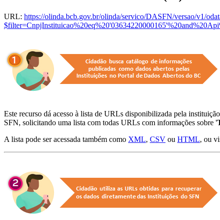
URL:
https://olinda.bcb.gov.br/olinda/servico/DASFN/versao/v1/oda
$filter=CnpjInstituicao%20eq%20'03634220000165'%20and%20Api%
Este recurso dá acesso à lista de URLs disponibilizada pela instituição
SFN, solicitando uma lista com todas URLs com informações sobre '
A lista pode ser acessada também como
XML
,
CSV
ou
HTML
, ou v