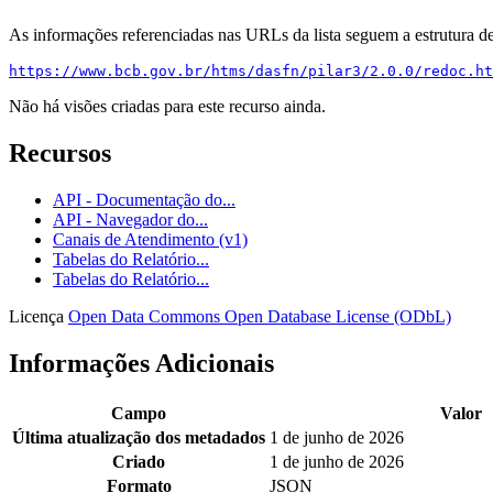
As informações referenciadas nas URLs da lista seguem a estrutura d
https://www.bcb.gov.br/htms/dasfn/pilar3/2.0.0/redoc.ht
Não há visões criadas para este recurso ainda.
Recursos
API - Documentação do...
API - Navegador do...
Canais de Atendimento (v1)
Tabelas do Relatório...
Tabelas do Relatório...
Licença
Open Data Commons Open Database License (ODbL)
Informações Adicionais
Campo
Valor
Última atualização dos metadados
1 de junho de 2026
Criado
1 de junho de 2026
Formato
JSON