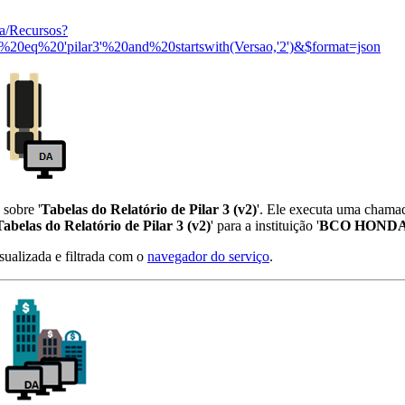
ta/Recursos?
20eq%20'pilar3'%20and%20startswith(Versao,'2')&$format=json
 sobre '
Tabelas do Relatório de Pilar 3 (v2)
'. Ele executa uma chama
Tabelas do Relatório de Pilar 3 (v2)
' para a instituição '
BCO HONDA 
isualizada e filtrada com o
navegador do serviço
.