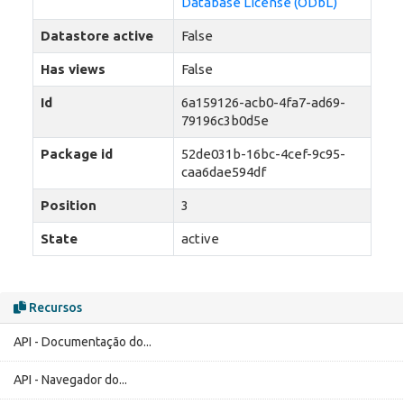
Database License (ODbL)
Datastore active
False
Has views
False
Id
6a159126-acb0-4fa7-ad69-
79196c3b0d5e
Package id
52de031b-16bc-4cef-9c95-
caa6dae594df
Position
3
State
active
Recursos
API - Documentação do...
API - Navegador do...