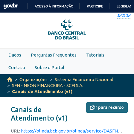
Skip to main content
ACESSO À INFORMAÇÃO
PARTICIPE
LEGISLAÇ
IR
ENGLISH
PARA
O
CONTEÚDO
Dados
Perguntas Frequentes
Tutoriais
Contato
Sobre o Portal
Organizações
Sistema Financeiro Nacional
SFN - NEON FINANCEIRA - SCFI S.A.
Canais de Atendimento (v1)
Ir para recurso
Canais de
Atendimento (v1)
URL:
https://olinda.bcb.gov.br/olinda/servico/DASFN/versao/v1/odata/Recursos?$filter=CnpjInstituicao%20eq%20'11285104000106'%20and%20Api%20eq%20'canais_atendimento'%20and%20startswith(Versao,'1')&$format=json