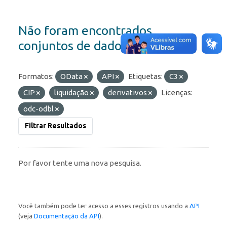
Não foram encontrados
conjuntos de dados
Formatos:
OData
API
Etiquetas:
C3
CIP
liquidação
derivativos
Licenças:
odc-odbl
Filtrar Resultados
Por favor tente uma nova pesquisa.
Você também pode ter acesso a esses registros usando a
API
(veja
Documentação da API
).