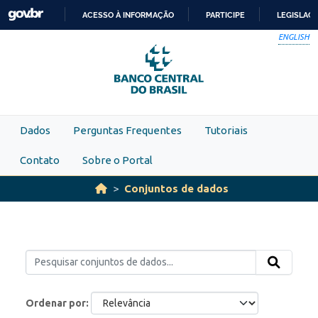
Skip to main content
ACESSO À INFORMAÇÃO
PARTICIPE
LEGISLAÇ
IR
ENGLISH
PARA
O
CONTEÚDO
Dados
Perguntas Frequentes
Tutoriais
Contato
Sobre o Portal
Conjuntos de dados
Ordenar por