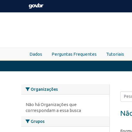
Skip to main content
Dados
Perguntas Frequentes
Tutoriais
Organizações
Não há Organizações que
correspondam a essa busca
Não
Grupos
Forma