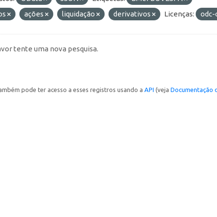
os
ações
liquidação
derivativos
Licenças:
odc-
avor tente uma nova pesquisa.
ambém pode ter acesso a esses registros usando a
API
(veja
Documentação d