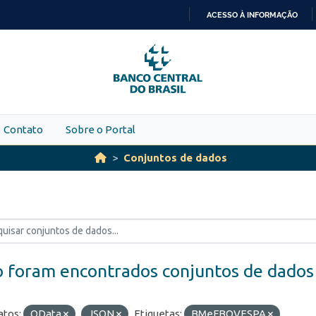
ACESSO À INFORMAÇÃO
IR
PARA
O
CONTEÚDO
Contato
Sobre o Portal
Conjuntos de dados
 foram encontrados conjuntos de dados
tos:
OData
JSON
Etiquetas:
BMeFBOVESPA