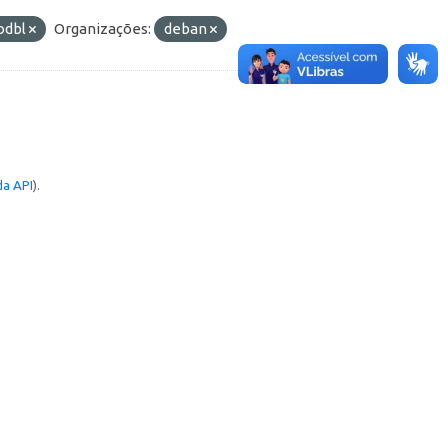
odbl
Organizações:
deban
a API
).