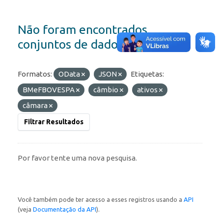
Não foram encontrados
conjuntos de dados
Formatos:
OData
JSON
Etiquetas:
BMeFBOVESPA
câmbio
ativos
câmara
Filtrar Resultados
Por favor tente uma nova pesquisa.
Você também pode ter acesso a esses registros usando a
API
(veja
Documentação da API
).