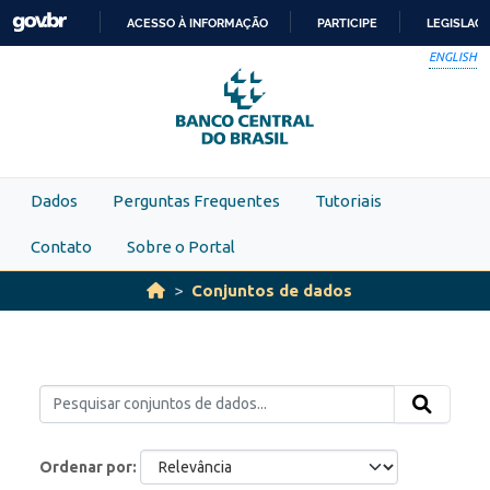
Skip to main content
ACESSO À INFORMAÇÃO
PARTICIPE
LEGISLAÇ
IR
ENGLISH
PARA
O
CONTEÚDO
Dados
Perguntas Frequentes
Tutoriais
Contato
Sobre o Portal
Conjuntos de dados
Ordenar por