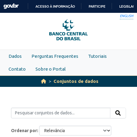
Skip to main content
ACESSO À INFORMAÇÃO
PARTICIPE
LEGISLAÇ
IR
ENGLISH
PARA
O
CONTEÚDO
Dados
Perguntas Frequentes
Tutoriais
Contato
Sobre o Portal
Conjuntos de dados
Ordenar por