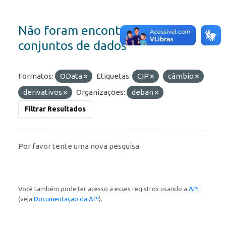
Não foram encontrados
conjuntos de dados
Formatos:
OData
Etiquetas:
CIP
câmbio
derivativos
Organizações:
deban
Filtrar Resultados
Por favor tente uma nova pesquisa.
Você também pode ter acesso a esses registros usando a
API
(veja
Documentação da API
).