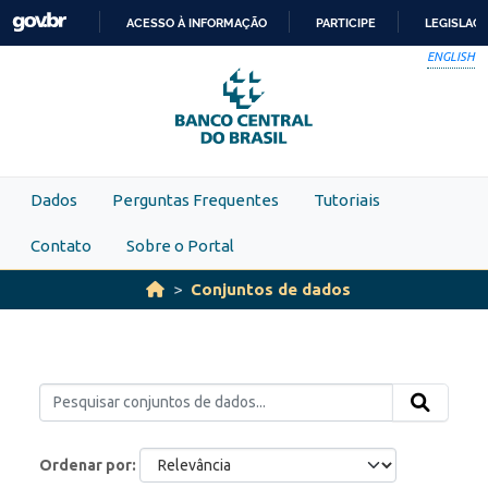
Skip to main content
ACESSO À INFORMAÇÃO
PARTICIPE
LEGISLAÇ
IR
ENGLISH
PARA
O
CONTEÚDO
Dados
Perguntas Frequentes
Tutoriais
Contato
Sobre o Portal
Conjuntos de dados
Ordenar por