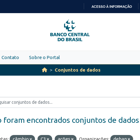
ACESSO À INFORMAÇÃO
IR
PARA
O
CONTEÚDO
Contato
Sobre o Portal
Conjuntos de dados
 foram encontrados conjuntos de dados
etas:
câmbio
C3
ações
Organizações:
deban