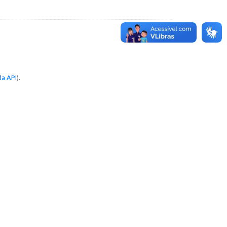
a API
).