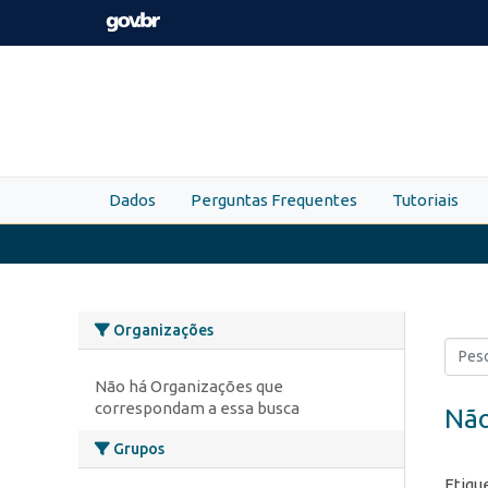
Skip to main content
Dados
Perguntas Frequentes
Tutoriais
Organizações
Não há Organizações que
correspondam a essa busca
Não
Grupos
Etiqu