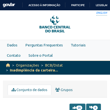
Skip to main content
ACESSO À INFORMAÇÃO
PARTICIPE
LEGISLAÇ
IR
ENGLISH
PARA
O
CONTEÚDO
Dados
Perguntas Frequentes
Tutoriais
Contato
Sobre o Portal
Organizações
BCB/Dstat
Inadimplência da carteira...
Conjunto de dados
Grupos
25
0