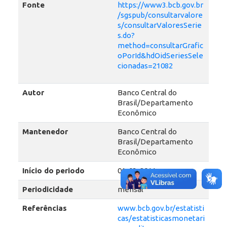
Fonte
https://www3.bcb.gov.br
/sgspub/consultarvalore
s/consultarValoresSerie
s.do?
method=consultarGrafic
oPorId&hdOidSeriesSele
cionadas=21082
Autor
Banco Central do
Brasil/Departamento
Econômico
Mantenedor
Banco Central do
Brasil/Departamento
Econômico
Início do periodo
01-03-2011
Periodicidade
mensal
Referências
www.bcb.gov.br/estatisti
cas/estatisticasmonetari