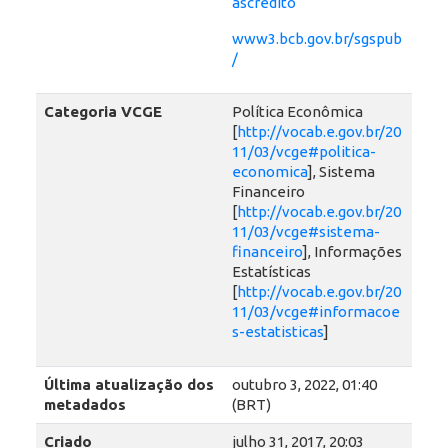
ascredito
www3.bcb.gov.br/sgspub
/
Categoria VCGE
Política Econômica
[
http://vocab.e.gov.br/20
11/03/vcge#politica-
economica
], Sistema
Financeiro
[
http://vocab.e.gov.br/20
11/03/vcge#sistema-
financeiro
], Informações
Estatísticas
[
http://vocab.e.gov.br/20
11/03/vcge#informacoe
s-estatisticas
]
Última atualização dos
outubro 3, 2022, 01:40
metadados
(BRT)
Criado
julho 31, 2017, 20:03