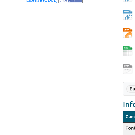
License (ODbL)
Ba
Inf
Cam
Fon