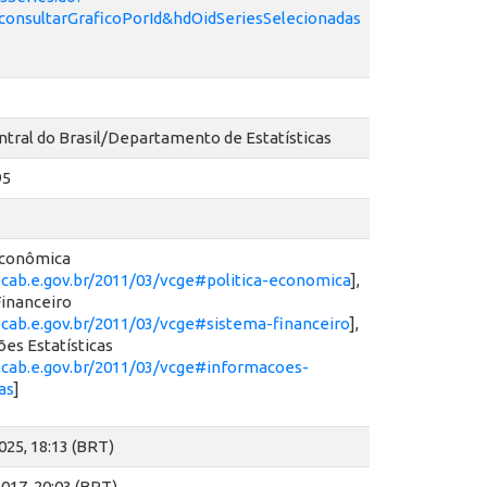
onsultarGraficoPorId&hdOidSeriesSelecionadas
tral do Brasil/Departamento de Estatísticas
95
Econômica
ocab.e.gov.br/2011/03/vcge#politica-economica
],
inanceiro
ocab.e.gov.br/2011/03/vcge#sistema-financeiro
],
es Estatísticas
ocab.e.gov.br/2011/03/vcge#informacoes-
as
]
2025, 18:13 (BRT)
2017, 20:03 (BRT)