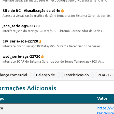
Permite visualizar metadados e metodologias envolvidas na série. O link...
Site do BC - Visualização da série
Acesso à visualização gráfica da série temporal no Sistema Gerenciador de...
json_serie-sgs-22720
Interface json do serviço BCData/SGS - Sistema Gerenciador de Séries...
csv_serie-sgs-22720
Interface csv do serviço BCData/SGS - Sistema Gerenciador de Séries...
wsdl_serie-sgs-22720
Interface SOAP do Sistema Gerenciador de Séries Temporais - SGS. As...
lança comercial...
Balanço de...
Estatísticas do...
PDA2325
ormações Adicionais
po
Valor
te
https://w
tarValore