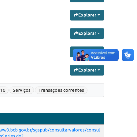
Explorar
Explorar
Explorar
Explorar
.10
Serviços
Transações correntes
ww3.bcb.gov.br/sgspub/consultarvalores/consul
sSeries.do?