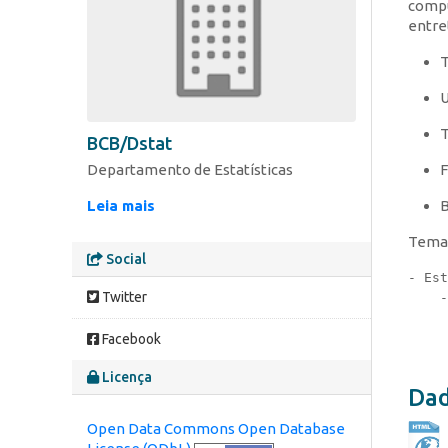
compu
entre
T
U
T
BCB/Dstat
F
Departamento de Estatísticas
B
Leia mais
Tema
Social
- Est
Twitter
    -
     
     
Facebook
Licença
Dad
Open Data Commons Open Database