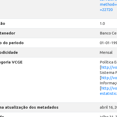
method=c
=22720
são
1.0
tenedor
Banco Cen
io do periodo
01-01-19
odicidade
Mensal
egoria VCGE
Política 
[
http://v
Sistema F
[
http://v
Informaçõ
[
http://v
estatistic
ma atualização dos metadados
abril 16, 
do
julho 31, 