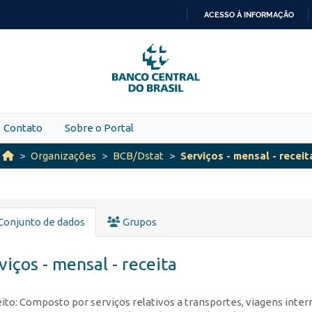
ACESSO À INFORMAÇÃO
IR
PARA
O
CONTEÚDO
Contato
Sobre o Portal
Organizações
BCB/Dstat
Serviços - mensal - receit
Conjunto de dados
Grupos
viços - mensal - receita
ito: Composto por serviços relativos a transportes, viagens intern