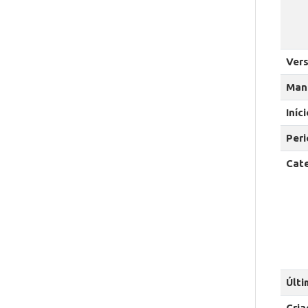
Ver
Man
Iníc
Peri
Cat
Últi
Cria