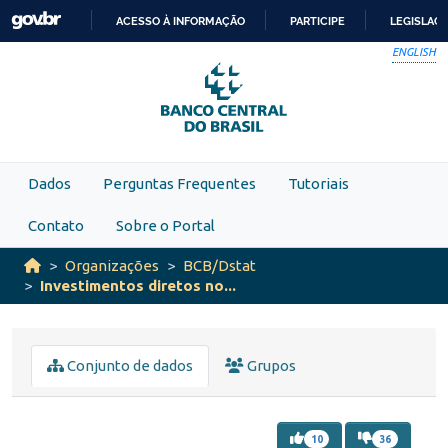
Skip to main content
ACESSO À INFORMAÇÃO
PARTICIPE
LEGISLAÇ
IR
ENGLISH
PARA
O
CONTEÚDO
Dados
Perguntas Frequentes
Tutoriais
Contato
Sobre o Portal
Organizações
BCB/Dstat
Investimentos diretos no...
Conjunto de dados
Grupos
10
36