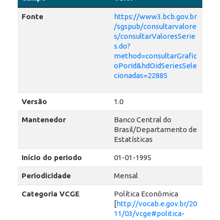
Fonte
https://www3.bcb.gov.br
/sgspub/consultarvalore
s/consultarValoresSerie
s.do?
method=consultarGrafic
oPorId&hdOidSeriesSele
cionadas=22885
Versão
1.0
Mantenedor
Banco Central do
Brasil/Departamento de
Estatísticas
Início do periodo
01-01-1995
Periodicidade
Mensal
Categoria VCGE
Política Econômica
[
http://vocab.e.gov.br/20
11/03/vcge#politica-