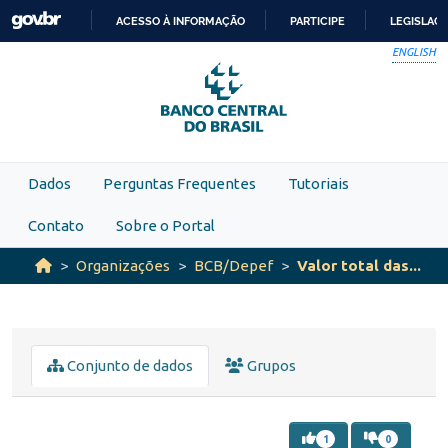
Skip to main content
ACESSO À INFORMAÇÃO
PARTICIPE
LEGISLAÇ
IR
ENGLISH
PARA
O
CONTEÚDO
Dados
Perguntas Frequentes
Tutoriais
Contato
Sobre o Portal
Organizações
BCB/Depef
Valor total das...
Conjunto de dados
Grupos
1
0