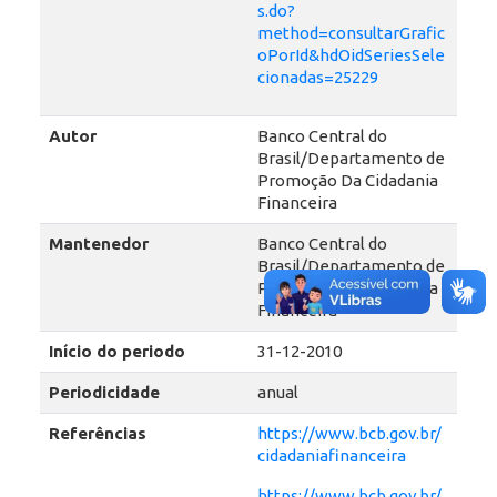
s.do?
method=consultarGrafic
oPorId&hdOidSeriesSele
cionadas=25229
Autor
Banco Central do
Brasil/Departamento de
Promoção Da Cidadania
Financeira
Mantenedor
Banco Central do
Brasil/Departamento de
Promoção Da Cidadania
Financeira
Início do periodo
31-12-2010
Periodicidade
anual
Referências
https://www.bcb.gov.br/
cidadaniafinanceira
https://www.bcb.gov.br/