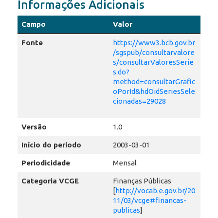
Informações Adicionais
Campo
Valor
Fonte
https://www3.bcb.gov.br
/sgspub/consultarvalore
s/consultarValoresSerie
s.do?
method=consultarGrafic
oPorId&hdOidSeriesSele
cionadas=29028
Versão
1.0
Início do periodo
2003-03-01
Periodicidade
Mensal
Categoria VCGE
Finanças Públicas
[
http://vocab.e.gov.br/20
11/03/vcge#financas-
publicas
]