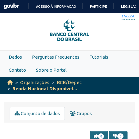
Skip to main content
ACESSO À INFORMAÇÃO
PARTICIPE
LEGISLAÇ
IR
ENGLISH
PARA
O
CONTEÚDO
Dados
Perguntas Frequentes
Tutoriais
Contato
Sobre o Portal
Organizações
BCB/Depec
Renda Nacional Disponível...
Conjunto de dados
Grupos
0
0