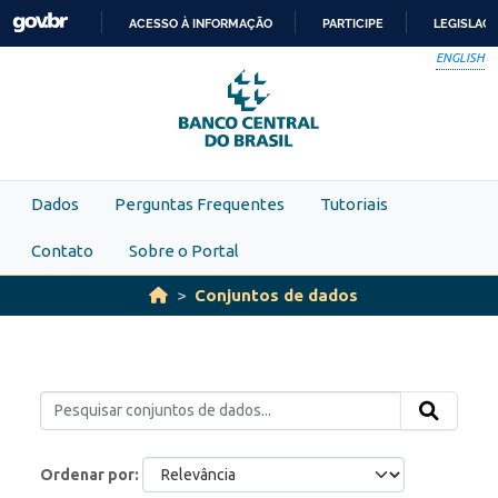
Skip to main content
ACESSO À INFORMAÇÃO
PARTICIPE
LEGISLAÇ
IR
ENGLISH
PARA
O
CONTEÚDO
Dados
Perguntas Frequentes
Tutoriais
Contato
Sobre o Portal
Conjuntos de dados
Ordenar por