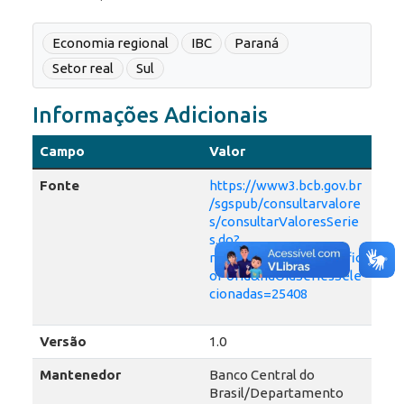
Economia regional
IBC
Paraná
Setor real
Sul
Informações Adicionais
Campo
Valor
Fonte
https://www3.bcb.gov.br
/sgspub/consultarvalore
s/consultarValoresSerie
s.do?
method=consultarGrafic
oPorId&hdOidSeriesSele
cionadas=25408
Versão
1.0
Mantenedor
Banco Central do
Brasil/Departamento