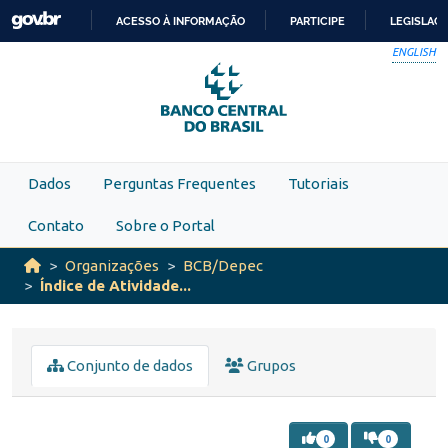
Skip to main content
ACESSO À INFORMAÇÃO
PARTICIPE
LEGISLAÇ
IR
ENGLISH
PARA
O
CONTEÚDO
Dados
Perguntas Frequentes
Tutoriais
Contato
Sobre o Portal
Organizações
BCB/Depec
Índice de Atividade...
Conjunto de dados
Grupos
0
0