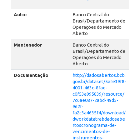
Autor
Banco Central do
Brasil/Departamento de
Operações do Mercado
Aberto
Mantenedor
Banco Central do
Brasil/Departamento de
Operações do Mercado
Aberto
Documentação
http://dadosabertos.bcb.
gov.br/dataset/5afe39f8-
4001-463c-8fae-
c0f53a995839/resource/
7c6ae087-2abd-49d5-
962f-
fa2c3a4635f4/download/
dworkdatatrabdadosabe
rtoscronograma-de-
vencimentos-de-
instrumentos-