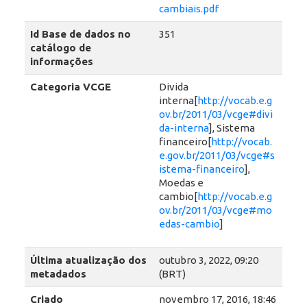
cambiais.pdf
Id Base de dados no
351
catálogo de
informações
Categoria VCGE
Divida
interna[
http://vocab.e.g
ov.br/2011/03/vcge#divi
da-interna
], Sistema
financeiro[
http://vocab.
e.gov.br/2011/03/vcge#s
istema-financeiro
],
Moedas e
cambio[
http://vocab.e.g
ov.br/2011/03/vcge#mo
edas-cambio
]
Última atualização dos
outubro 3, 2022, 09:20
metadados
(BRT)
Criado
novembro 17, 2016, 18:46