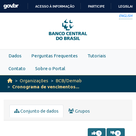
Skip to main content
ACESSO À INFORMAÇÃO
PARTICIPE
LEGISLAÇ
IR
ENGLISH
PARA
O
CONTEÚDO
Dados
Perguntas Frequentes
Tutoriais
Contato
Sobre o Portal
Organizações
BCB/Demab
Cronograma de vencimentos...
Conjunto de dados
Grupos
1
0