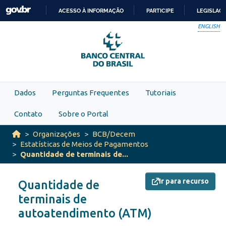
Skip to main content
ACESSO À INFORMAÇÃO
PARTICIPE
LEGISLAÇ
IR
ENGLISH
PARA
O
CONTEÚDO
Dados
Perguntas Frequentes
Tutoriais
Contato
Sobre o Portal
Organizações
BCB/Decem
Estatísticas de Meios de Pagamentos
Quantidade de terminais de...
Ir para recurso
Quantidade de
terminais de
autoatendimento (ATM)