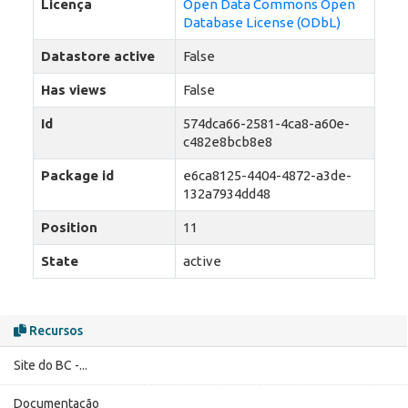
Licença
Open Data Commons Open
Database License (ODbL)
Datastore active
False
Has views
False
Id
574dca66-2581-4ca8-a60e-
c482e8bcb8e8
Package id
e6ca8125-4404-4872-a3de-
132a7934dd48
Position
11
State
active
Recursos
Site do BC -...
Documentação