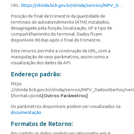
URL:
https://olinda.bcb.gov.br/olinda/servico/MPV_DadosAbertos/versao/v1/aplicacao#!/recursos/ESTATATMDA
Posição de final de trimestre da quantidade de
terminais de autoatendimento (ATM) instalados,
desagregada pela função, localização, UF e tipo de
compartilhamento do terminal. Dados ficam
disponíveis 90 dias após o final do trimestre.
Este recurso permite a construção da URL, com a
manipulação de seus parâmetros, assim como a
visualização dos dados da API.
Endereço padrão:
https
://olinda.bcb.gov.br/olinda/servico/MPV_DadosAbertos/v
$format=json&
[Outros Parâmetros]
Os parâmetros disponíveis podem ser visualizados na
documentação
Formatos de Retorno:
Por padrão os dados podem ser retornados em 4