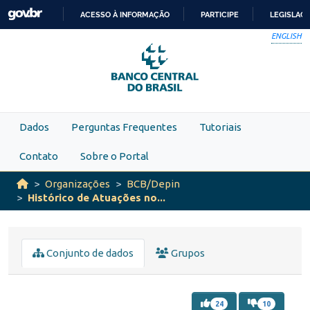
Skip to main content
ACESSO À INFORMAÇÃO
PARTICIPE
LEGISLAÇ
IR
ENGLISH
PARA
O
CONTEÚDO
Dados
Perguntas Frequentes
Tutoriais
Contato
Sobre o Portal
Organizações
BCB/Depin
Histórico de Atuações no...
Conjunto de dados
Grupos
24
10