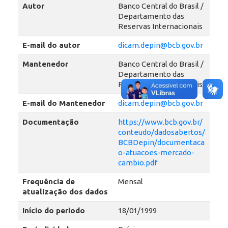
Autor
Banco Central do Brasil /
Departamento das
Reservas Internacionais
E-mail do autor
dicam.depin@bcb.gov.br
Mantenedor
Banco Central do Brasil /
Departamento das
Reservas Internacionais
E-mail do Mantenedor
dicam.depin@bcb.gov.br
Documentação
https://www.bcb.gov.br/
conteudo/dadosabertos/
BCBDepin/documentaca
o-atuacoes-mercado-
cambio.pdf
Frequência de
Mensal
atualização dos dados
Início do periodo
18/01/1999