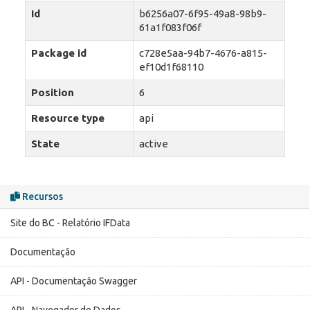
Id
b6256a07-6f95-49a8-98b9-
61a1f083f06f
Package id
c728e5aa-94b7-4676-a815-
ef10d1f68110
Position
6
Resource type
api
State
active
Recursos
Site do BC - Relatório IFData
Documentação
API - Documentação Swagger