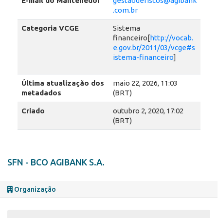
E-mail do Mantenedor
gestaoderiscos@agibank
.com.br
Categoria VCGE
Sistema
financeiro[
http://vocab.
e.gov.br/2011/03/vcge#s
istema-financeiro
]
Última atualização dos
maio 22, 2026, 11:03
metadados
(BRT)
Criado
outubro 2, 2020, 17:02
(BRT)
SFN - BCO AGIBANK S.A.
Organização