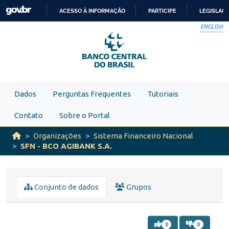
Skip to main content
ACESSO À INFORMAÇÃO
PARTICIPE
LEGISLAÇ
IR
ENGLISH
PARA
O
CONTEÚDO
Dados
Perguntas Frequentes
Tutoriais
Contato
Sobre o Portal
Organizações
Sistema Financeiro Nacional
SFN - BCO AGIBANK S.A.
Conjunto de dados
Grupos
0
0