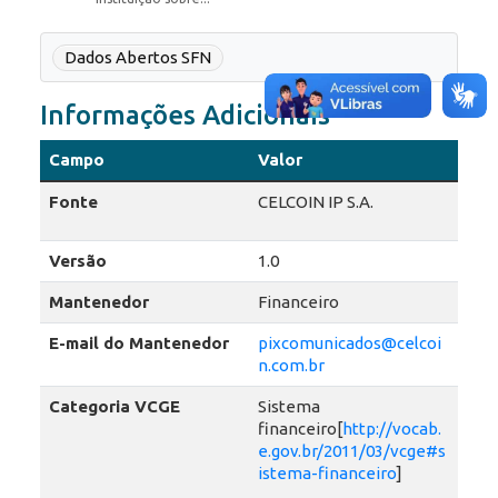
Dados Abertos SFN
Informações Adicionais
Campo
Valor
Fonte
CELCOIN IP S.A.
Versão
1.0
Mantenedor
Financeiro
E-mail do Mantenedor
pixcomunicados@celcoi
n.com.br
Categoria VCGE
Sistema
financeiro[
http://vocab.
e.gov.br/2011/03/vcge#s
istema-financeiro
]