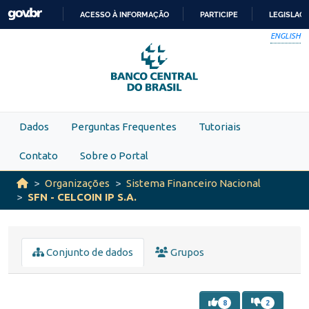
Skip to main content
ACESSO À INFORMAÇÃO
PARTICIPE
LEGISLAÇ
IR
ENGLISH
PARA
O
CONTEÚDO
Dados
Perguntas Frequentes
Tutoriais
Contato
Sobre o Portal
Organizações
Sistema Financeiro Nacional
SFN - CELCOIN IP S.A.
Conjunto de dados
Grupos
8
2