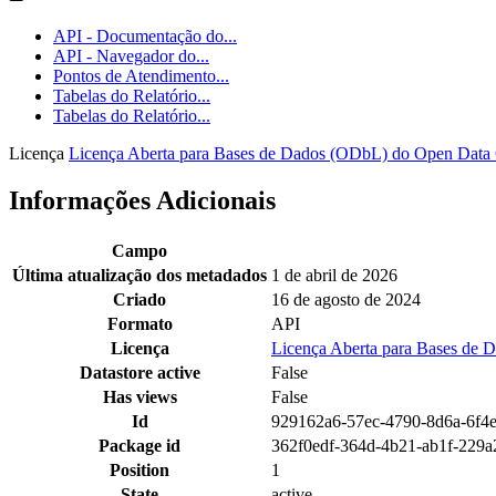
API - Documentação do...
API - Navegador do...
Pontos de Atendimento...
Tabelas do Relatório...
Tabelas do Relatório...
Licença
Licença Aberta para Bases de Dados (ODbL) do Open Dat
Informações Adicionais
Campo
Última atualização dos metadados
1 de abril de 2026
Criado
16 de agosto de 2024
Formato
API
Licença
Licença Aberta para Bases d
Datastore active
False
Has views
False
Id
929162a6-57ec-4790-8d6a-6f4
Package id
362f0edf-364d-4b21-ab1f-229
Position
1
State
active