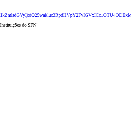
0b3AiOjEwMDAwLCIkZmlsdGVyIjoiQ25wakluc3RpdHVpY2FvIGVxIC
nstituições do SFN'.