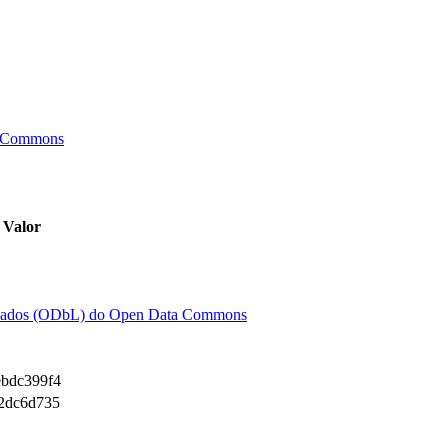
a Commons
Valor
e Dados (ODbL) do Open Data Commons
ebdc399f4
a2dc6d735