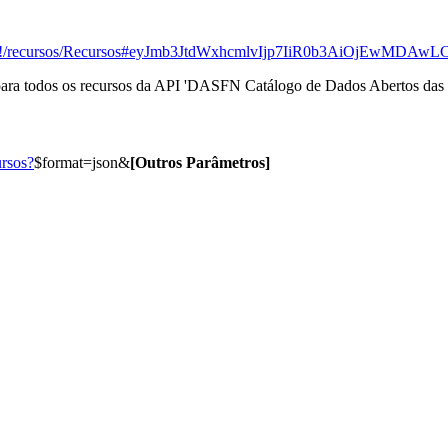
v1/aplicacao#!/recursos/Recursos#eyJmb3JtdWxhcmlvIjp7IiR
ara todos os recursos da API 'DASFN Catálogo de Dados Abertos das I
ursos?
$format=json&
[Outros Parâmetros]