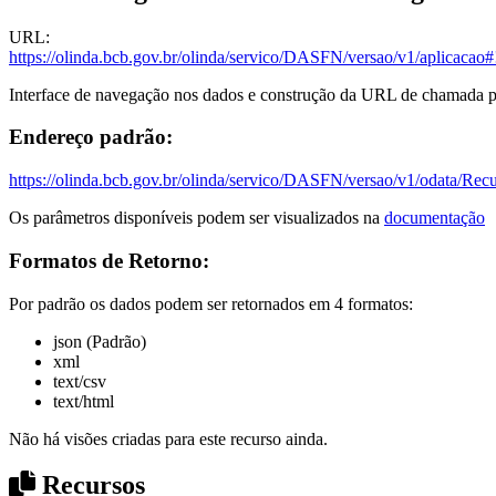
URL:
https://olinda.bcb.gov.br/olinda/servico/DASFN/versao/
Interface de navegação nos dados e construção da URL de chamada p
Endereço padrão:
https://olinda.bcb.gov.br/olinda/servico/DASFN/versao/v1/odata/Rec
Os parâmetros disponíveis podem ser visualizados na
documentação
Formatos de Retorno:
Por padrão os dados podem ser retornados em 4 formatos:
json (Padrão)
xml
text/csv
text/html
Não há visões criadas para este recurso ainda.
Recursos