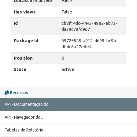
Datastore active
False
Has views
False
Id
cb8f14dc-4443-49e2-ab73-
da39c7afd967
Package id
69725848-a912-4d99-bc9b-
dbdc6a27e6e4
Position
0
State
active
Recursos
API - Documentação do...
API - Navegador do...
Tabelas do Relatório...