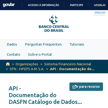
Skip to main content
ACESSO À INFORMAÇÃO
PARTICIPE
LEGISLAÇ
IR
ENGLISH
PARA
O
CONTEÚDO
Dados
Perguntas Frequentes
Tutoriais
Contato
Sobre o Portal
Organizações
Sistema Financeiro Nacional
SFN - HPEFS A.M. S.A.
API - Documentação do...
Ir para recurso
API -
Documentação do
DASFN Catálogo de Dados...