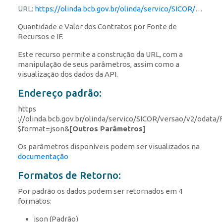
URL:
https://olinda.bcb.gov.br/olinda/servico/SICOR/versao/v2/aplicacao#!/recursos/FonteRecursosIF
Quantidade e Valor dos Contratos por Fonte de
Recursos e IF.
Este recurso permite a construção da URL, com a
manipulação de seus parâmetros, assim como a
visualização dos dados da API.
Endereço padrão:
https
://olinda.bcb.gov.br/olinda/servico/SICOR/versao/v2/odata
$format=json&
[Outros Parâmetros]
Os parâmetros disponíveis podem ser visualizados na
documentação
Formatos de Retorno:
Por padrão os dados podem ser retornados em 4
formatos:
json (Padrão)