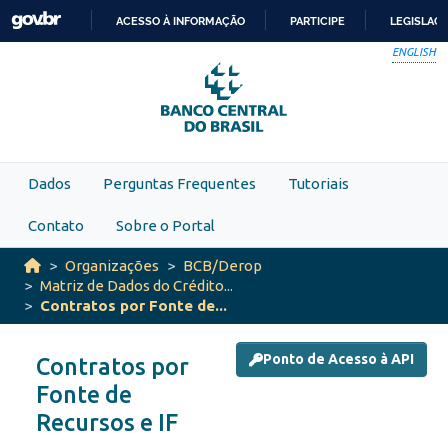
Skip to main content
ACESSO À INFORMAÇÃO
PARTICIPE
LEGISLAÇ
IR
ENGLISH
PARA
O
CONTEÚDO
Dados
Perguntas Frequentes
Tutoriais
Contato
Sobre o Portal
Organizações
BCB/Derop
Matriz de Dados do Crédito...
Contratos por Fonte de...
Ponto de Acesso à API
Contratos por
Fonte de
Recursos e IF