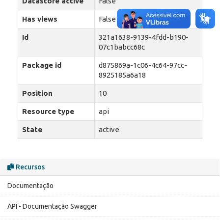
Datastore active
False
Has views
False
Id
321a1638-9139-4fdd-b190-
07c1babcc68c
Package id
d875869a-1c06-4c64-97cc-
8925185a6a18
Position
10
Resource type
api
State
active
Recursos
Documentação
API - Documentação Swagger