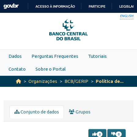
Skip to main content
ACESSO À INFORMAÇÃO
PARTICIPE
LEGISLAÇ
IR
ENGLISH
PARA
O
CONTEÚDO
Dados
Perguntas Frequentes
Tutoriais
Contato
Sobre o Portal
Organizações
BCB/GERIP
Política de...
Conjunto de dados
Grupos
0
0